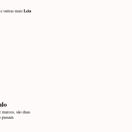
Leia
 e outras mais
ulo
e marcos, são duas
o passam