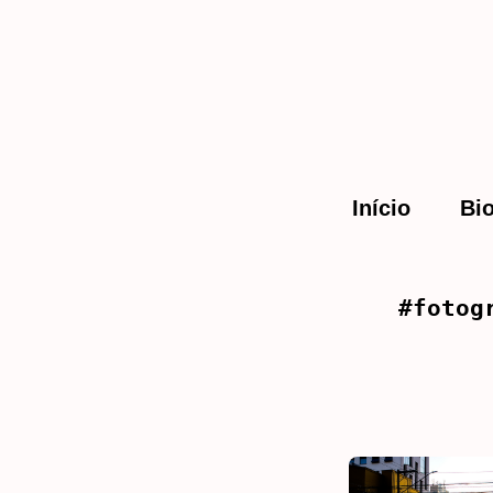
Início
Bi
#fotog