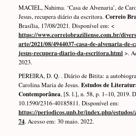
MACIEL, Nahima. ‘Casa de Alvenaria’, de Caro
Correio Bra
Jesus, recupera diário da escritora.
Brasília, 17/08/2021. Disponível em: <
https://www.correiobraziliense.com.br/diver
arte/2021/08/4944037-casa-de-alvenaria-de-c
jesus-recupera-diario-da-escritora.html
>. Ac
2023.
PEREIRA, D. Q. . Diário de Bitita: a autobiogra
Estudos de Literatur
Carolina Maria de Jesus.
Contemporânea
, [S. l.], n. 58, p. 1–10, 2019. 
10.1590/2316-40185811. Disponível em:
https://periodicos.unb.br/index.php/estudos/
74
. Acesso em: 30 maio. 2022.