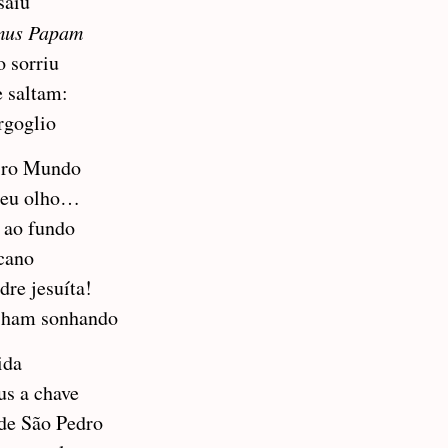
saiu
mus Papam
o sorriu
 saltam:
rgoglio
eiro Mundo
seu olho…
 ao fundo
cano
dre jesuíta!
’ham sonhando
ida
us a chave
 de São Pedro