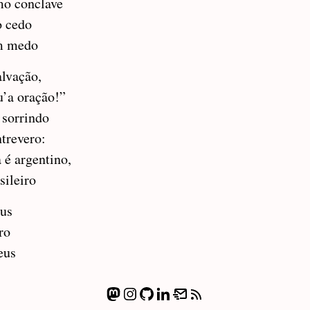
mo conclave
o cedo
em medo
alvação,
u’a oração!”
 sorrindo
trevero:
 é argentino,
sileiro
eus
ro
eus