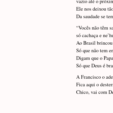
vazio até o próxi
Ele nos deixou tã
Da saudade se t
“Vocês não têm s
só cachaça e ne’h
Ao Brasil brincou
Só que não tem en
Digam que o Papa
Só que Deus é bra
A Francisco o ad
Fica aqui o dester
Chico, vai com D