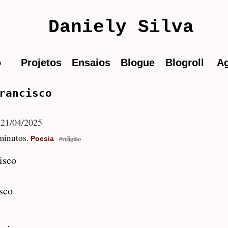
Daniely Silva
o
Projetos
Ensaios
Blogue
Blogroll
A
rancisco
-
21/04/2025
 minutos.
Poesia
#religião
isco
sco