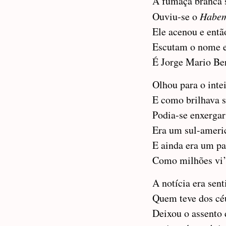
A fumaça branca 
Ouviu-se o
Habe
Ele acenou e entã
Escutam o nome e
É Jorge Mario Be
Olhou para o int
E como brilhava 
Podia-se enxergar
Era um sul-ameri
E ainda era um pa
Como milhões vi
A notícia era sent
Quem teve dos cé
Deixou o assento