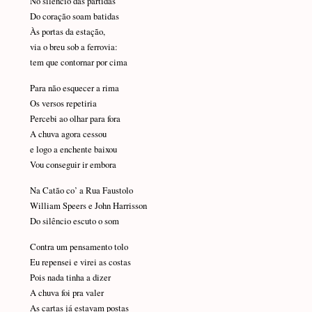
No silêncio das partidas
Do coração soam batidas
Às portas da estação,
via o breu sob a ferrovia:
tem que contornar por cima
Para não esquecer a rima
Os versos repetiria
Percebi ao olhar para fora
A chuva agora cessou
e logo a enchente baixou
Vou conseguir ir embora
Na Catão co’ a Rua Faustolo
William Speers e John Harrisson
Do silêncio escuto o som
Contra um pensamento tolo
Eu repensei e virei as costas
Pois nada tinha a dizer
A chuva foi pra valer
As cartas já estavam postas