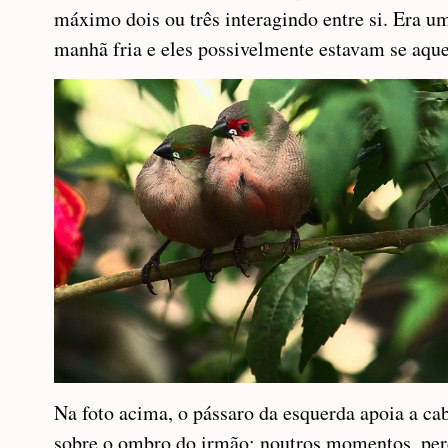
máximo dois ou três interagindo entre si. Era u
manhã fria e eles possivelmente estavam se aqu
Na foto acima, o pássaro da esquerda apoia a ca
sobre o ombro do irmão; noutros momentos, per